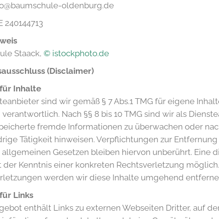
nfo@baumschule-oldenburg.de
E 240144713
weis
le Staack,
© istockphoto.de
ausschluss (Disclaimer)
für Inhalte
teanbieter sind wir gemäß § 7 Abs.1 TMG für eigene Inhal
verantwortlich. Nach §§ 8 bis 10 TMG sind wir als Dienstea
peicherte fremde Informationen zu überwachen oder nach
rige Tätigkeit hinweisen. Verpflichtungen zur Entfernun
 allgemeinen Gesetzen bleiben hiervon unberührt. Eine d
t der Kenntnis einer konkreten Rechtsverletzung möglic
rletzungen werden wir diese Inhalte umgehend entferne
für Links
ebot enthält Links zu externen Webseiten Dritter, auf der