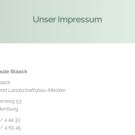
Unser Impressum
ule Staack
taack
und Landschaftsbau-Meister
erweg 53
denburg
 / 4 44 33
 / 4 65 45