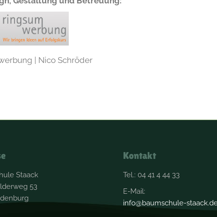
n, Gestaltung und Betreuung:
werbung | Nico Schröder
se
Kontakt
ule Staack
Tel.: 04 41 4 44 33
lderweg 53
E-Mail:
ldenburg
info@baumschule-staack.d