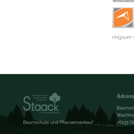
Webdesig
ringsum 
Adres
Baumsch
Wachho
26133 O
Baumschule und Pflanzenverkauf