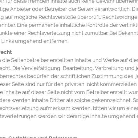
r für diese fremden Inhalte auch keine Gewähr übernehmen
lige Anbieter oder Betreiber der Seiten verantwortlich. 
ng auf mögliche Rechtsverstöße überprüft. Rechtswidrige
ennbar. Eine permanente inhaltliche Kontrolle der verlink
unkte einer Rechtsverletzung nicht zumutbar. Bei Bekan
e Links umgehend entfernen.
recht
 die Seitenbetreiber erstellten Inhalte und Werke auf d
cht. Die Vervielfältigung, Bearbeitung, Verbreitung und
berrechtes bedürfen der schriftlichen Zustimmung des je
eser Seite sind nur für den privaten, nicht kommerziellen
e Inhalte auf dieser Seite nicht vom Betreiber erstellt w
ere werden Inhalte Dritter als solche gekennzeichnet. So
echtsverletzung aufmerksam werden, bitten wir um ein
tsverletzungen werden wir derartige Inhalte umgehend e