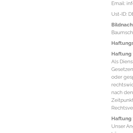
Email: i
Ust-ID: D
Bildnach
Baumschu
Haftungs
Haftung 
Als Diens
Gesetzen 
oder ges
rechtswid
nach den
Zeitpunk
Rechtsve
Haftung 
Unser Ang