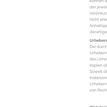
können wi
der jewei
Verlinku
nicht erk
Anhaltsp
derartig
Urheber
Die durch
Urheberre
des Urhe
Kopien di
Soweit di
Insbesond
Urheberr
von Rech