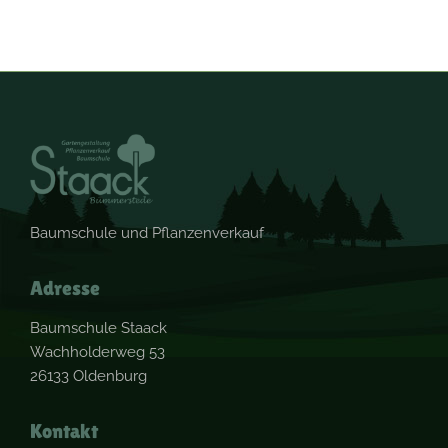
Baumschule und Pflanzenverkauf
Adresse
Baumschule Staack
Wachholderweg 53
26133 Oldenburg
Kontakt